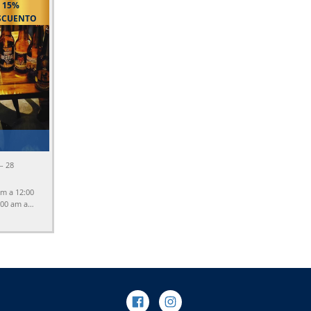
15%
SCUENTO
- 28
am a 12:00
:00 am a