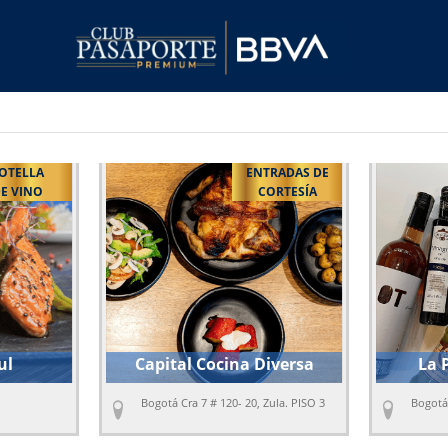
TRADAS DE
BOTELLA
CORTESÍA
DE VINO
Diversa
La Peseta Gourmet
Rest
 Zula. PISO 3
Bogotá Calle 77A #12-56
Tenjo
Cund