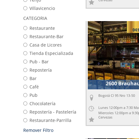
Villavicencio
CATEGORIA
Restaurante
DE
Restaurante-Bar
Casa de Licores
Tienda Especializada
Pub - Bar
Repostería
Bar
2600 Brauha
Café
Pub
Bogotá Cl 95 Nro 13-50
Chocolatería
Lunes 12:00pm a 7:30 Martes a
Repostería - Pastelería
Miercoles 12:00pm a 9:3
Cervezas
12:00pm a 10:30 Viernes
Restaurante-Parrilla
12:00 Sábado 4:00pm a 
Remover Filtro