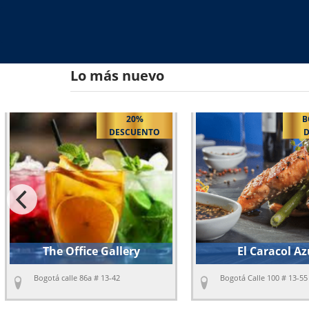
Lo más nuevo
BOTELLA
EN
DE VINO
El Caracol Azul
Capital Cocina 
Bogotá Calle 100 # 13-55
Bogotá Cra 7 # 120- 20,