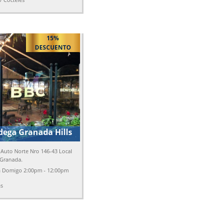
00 a.m.
15%
DESCUENTO
dega Granada Hills
Auto Norte Nro 146-43 Local
 Granada.
Lunes a Domigo 2:00pm - 12:00pm
as