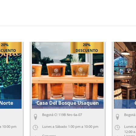
20%
20%
SCUENTO
DESCUENTO
 Norte
Casa Del Bosque Usaquen
Bogotá Cl 119B Nro 6a-07
Bogotá 
a 10:00 pm
Lunes a Sábado 1:00 pm a 10:00 pm
Lunes a
12:00 a
Cervezas
Licores