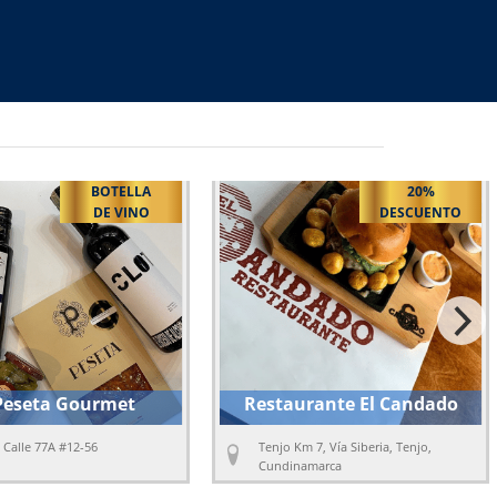
Buscar
20%
ENTRADAS DE
DESCUENTO
CORTESÍA
aurante El Candado
La Lola Rola
 Km 7, Vía Siberia, Tenjo,
Bogotá Carrera 7 # 120-20
inamarca