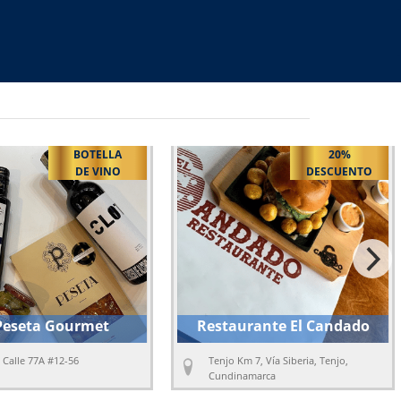
Buscar
20%
ENTRADAS 
DESCUENTO
CORTESÍ
Restaurante El Candado
La Lola Rola
Tenjo Km 7, Vía Siberia, Tenjo,
Bogotá Carrera 7 # 120-20
Cundinamarca