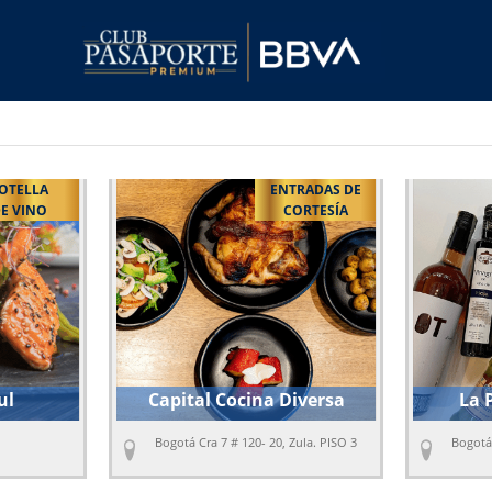
ENTRADAS DE
BOTELLA
CORTESÍA
DE VINO
ina Diversa
La Peseta Gourmet
0- 20, Zula. PISO 3
Bogotá Calle 77A #12-56