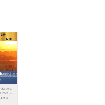
25%
SCUENTO
den
o
Quisquella,
strepo -
 a.m. a