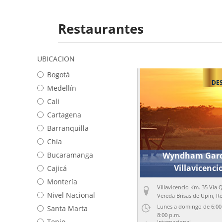
Restaurantes
UBICACION
Bogotá
DE
Medellín
Cali
Cartagena
Barranquilla
Chía
Bucaramanga
Wyndham Gar
Villavicenci
Cajicá
Montería
Villavicencio Km. 35 Vía 
Nivel Nacional
Vereda Brisas de Upin, Re
Meta
Lunes a domingo de 6:00
Santa Marta
8:00 p.m.
Tenjo
Internacional