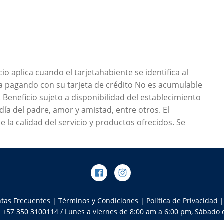
io aplica cuando el tarjetahabiente se identifica al
ica pagando con su tarjeta de crédito No es acumulable
Beneficio sujeto a disponibilidad del establecimiento
día del padre, amor y amistad, entre otros. El
 la calidad del servicio y productos ofrecidos. Se
tas Frecuentes
|
Términos y Condiciones
|
Política de Privacidad
: +57 350 3100114 / Lunes a viernes de 8:00 am a 6:00 pm, Sábado